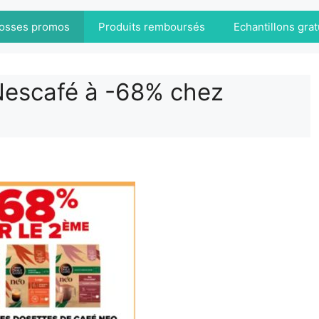
osses promos
Produits remboursés
Echantillons grat
Nescafé à -68% chez