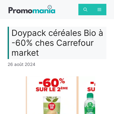
Aller
au
Menu
contenu
Doypack céréales Bio à
-60% ches Carrefour
market
26 août 2024