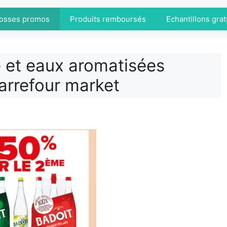
osses promos
Produits remboursés
Echantillons grat
e et eaux aromatisées
arrefour market