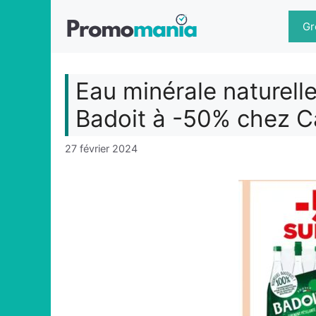
Aller
au
Gr
contenu
Eau minérale naturell
Badoit à -50% chez C
27 février 2024