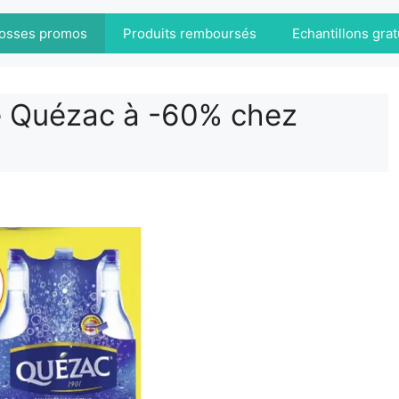
osses promos
Produits remboursés
Echantillons grat
le Quézac à -60% chez