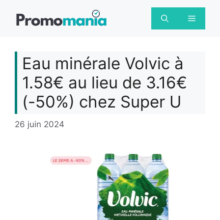
Aller
au
Menu
contenu
Eau minérale Volvic à
1.58€ au lieu de 3.16€
(-50%) chez Super U
26 juin 2024