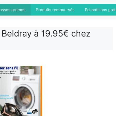
osses promos
Produits remboursés
Echantillons grat
l Beldray à 19.95€ chez