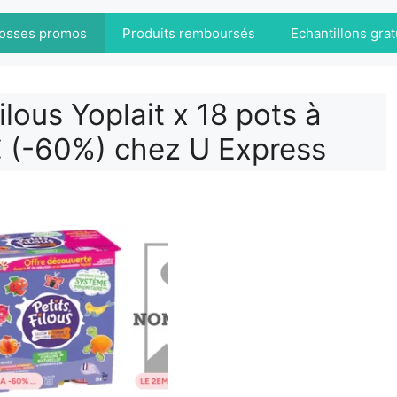
osses promos
Produits remboursés
Echantillons grat
ilous Yoplait x 18 pots à
€ (-60%) chez U Express