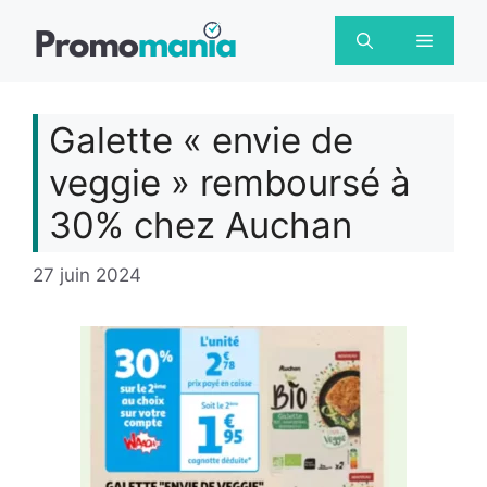
Aller
au
Menu
contenu
Galette « envie de
veggie » remboursé à
30% chez Auchan
27 juin 2024