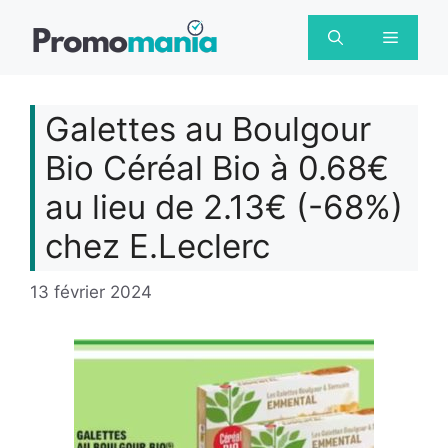
Aller
au
Menu
contenu
Galettes au Boulgour
Bio Céréal Bio à 0.68€
au lieu de 2.13€ (-68%)
chez E.Leclerc
13 février 2024