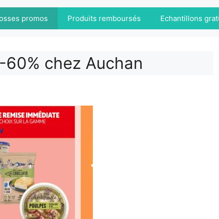
osses promos
Produits remboursés
Echantillons grat
-60% chez Auchan