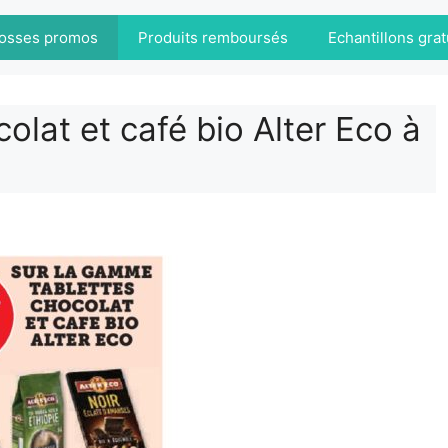
osses promos
Produits remboursés
Echantillons grat
lat et café bio Alter Eco à