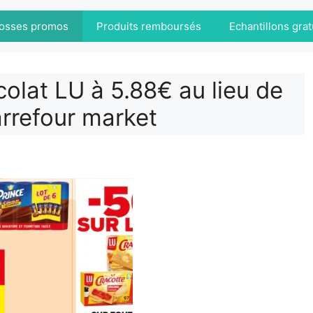
osses promos
Produits remboursés
Echantillons grat
olat LU à 5.88€ au lieu de
rrefour market