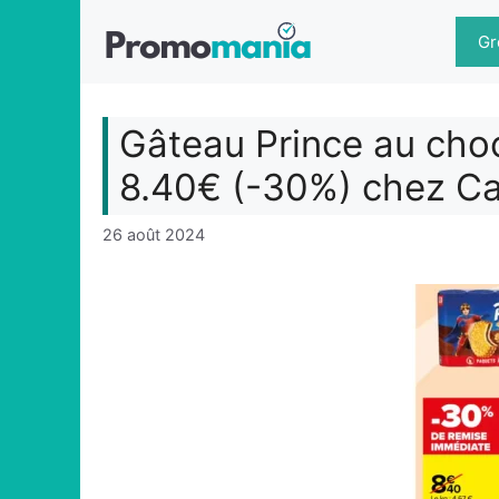
Aller
au
Gr
contenu
Gâteau Prince au choc
8.40€ (-30%) chez Ca
26 août 2024