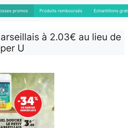
osses promos
Produits remboursés
Echantillons grat
rseillais à 2.03€ au lieu de
per U