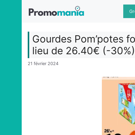
Aller
au
Gr
contenu
Gourdes Pom’potes for
lieu de 26.40€ (-30%)
21 février 2024