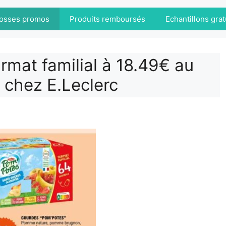
osses promos
Produits remboursés
Echantillons grat
mat familial à 18.49€ au
 chez E.Leclerc