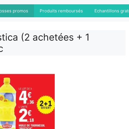
osses promos
Produits remboursés
Echantillons grat
stica (2 achetées + 1
c