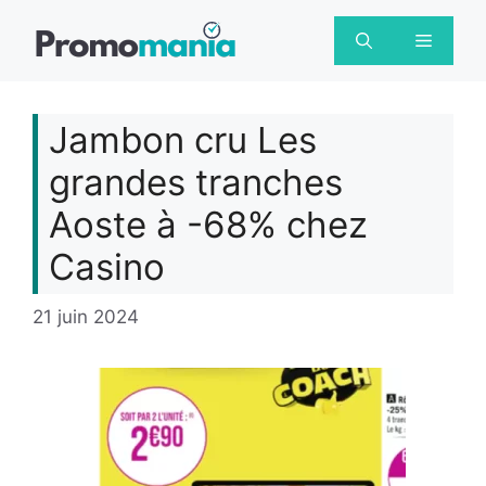
Aller
au
Menu
contenu
Jambon cru Les
grandes tranches
Aoste à -68% chez
Casino
21 juin 2024