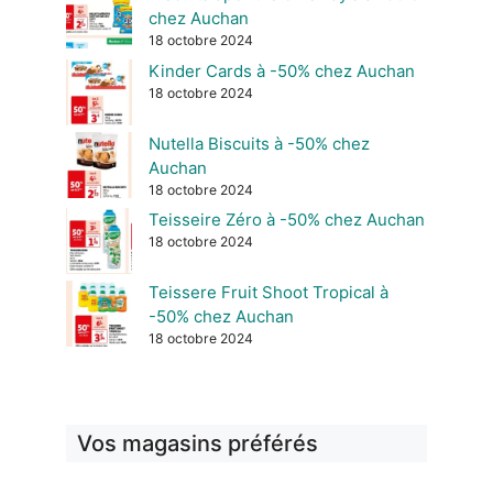
chez Auchan
18 octobre 2024
Kinder Cards à -50% chez Auchan
18 octobre 2024
Nutella Biscuits à -50% chez
Auchan
18 octobre 2024
Teisseire Zéro à -50% chez Auchan
18 octobre 2024
Teissere Fruit Shoot Tropical à
-50% chez Auchan
18 octobre 2024
Vos magasins préférés