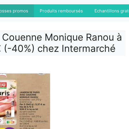
osses promos
Produits remboursés
Echantillons grat
c Couenne Monique Ranou à
€ (-40%) chez Intermarché