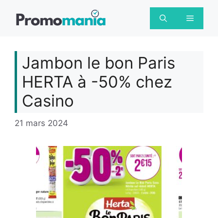
Aller
au
Menu
contenu
Jambon le bon Paris
HERTA à -50% chez
Casino
21 mars 2024