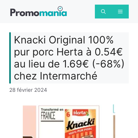
Aller
au
Menu
contenu
Knacki Original 100%
pur porc Herta à 0.54€
au lieu de 1.69€ (-68%)
chez Intermarché
28 février 2024