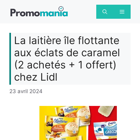
Aller
au
Menu
contenu
La laitière île flottante
aux éclats de caramel
(2 achetés + 1 offert)
chez Lidl
23 avril 2024