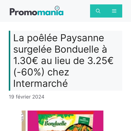
Aller
au
Menu
contenu
La poêlée Paysanne
surgelée Bonduelle à
1.30€ au lieu de 3.25€
(-60%) chez
Intermarché
19 février 2024