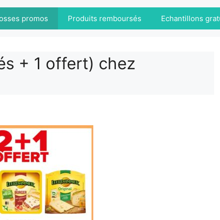
osses promos
Produits remboursés
Echantillons grat
 + 1 offert) chez