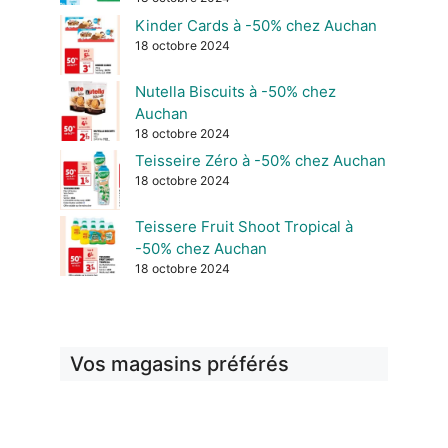
Kinder Cards à -50% chez Auchan
18 octobre 2024
Nutella Biscuits à -50% chez
Auchan
18 octobre 2024
Teisseire Zéro à -50% chez Auchan
18 octobre 2024
Teissere Fruit Shoot Tropical à
-50% chez Auchan
18 octobre 2024
Vos magasins préférés