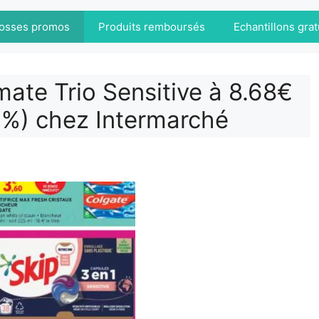
osses promos
Produits remboursés
Echantillons grat
mate Trio Sensitive à 8.68€
0%) chez Intermarché