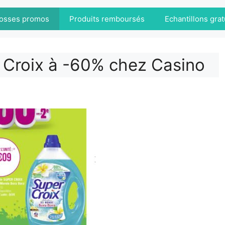
osses promos
Produits remboursés
Echantillons grat
r Croix à -60% chez Casino