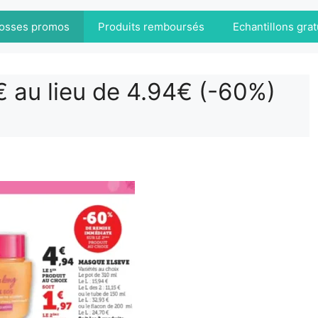
osses promos
Produits remboursés
Echantillons grat
 au lieu de 4.94€ (-60%)