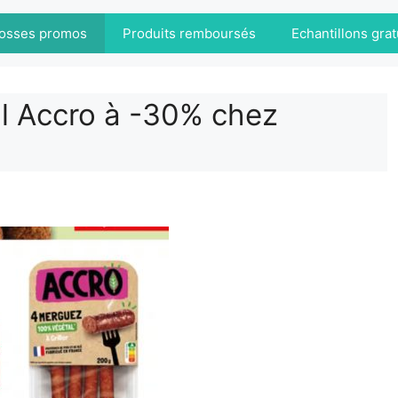
osses promos
Produits remboursés
Echantillons grat
l Accro à -30% chez