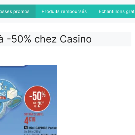
osses promos
Produits remboursés
Echantillons grat
 à -50% chez Casino