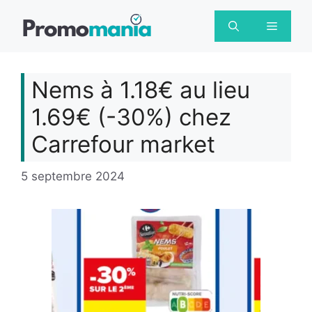
Aller
au
Menu
contenu
Nems à 1.18€ au lieu
1.69€ (-30%) chez
Carrefour market
5 septembre 2024