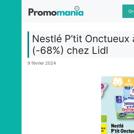
Aller
au
Gr
contenu
Nestlé P’tit Onctueux 
(-68%) chez Lidl
9 février 2024