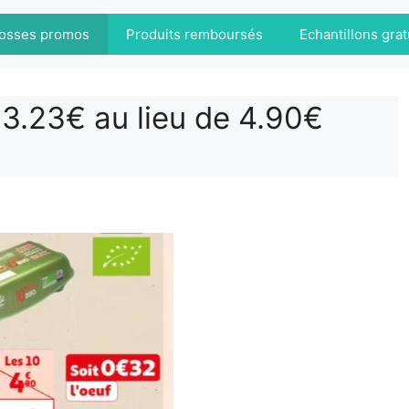
osses promos
Produits remboursés
Echantillons grat
 3.23€ au lieu de 4.90€