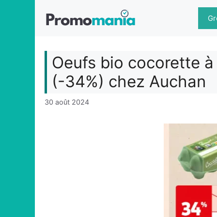
Aller
au
Gr
contenu
Oeufs bio cocorette à
(-34%) chez Auchan
30 août 2024