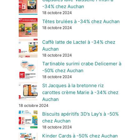
-34% chez Auchan
18 octobre 2024
Têtes brulées à -34% chez Auchan
18 octobre 2024
Caffè latte de Lactel à -34% chez
Auchan
18 octobre 2024
Tartinable surimi crabe Delicemer à
-50% chez Auchan
18 octobre 2024
St Jacques à la bretonne riz
carottes crème Marie à -34% chez
Auchan
18 octobre 2024
Biscuits apéritifs 3D’s Lay’s à -50%
chez Auchan
18 octobre 2024
Kinder Cards à -50% chez Auchan