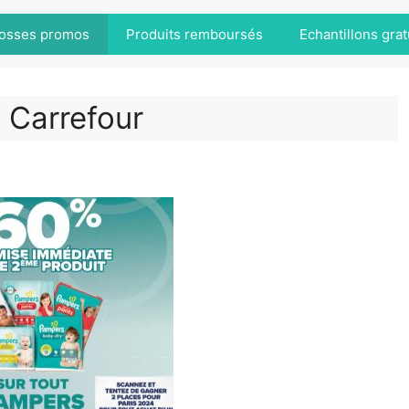
osses promos
Produits remboursés
Echantillons grat
 Carrefour