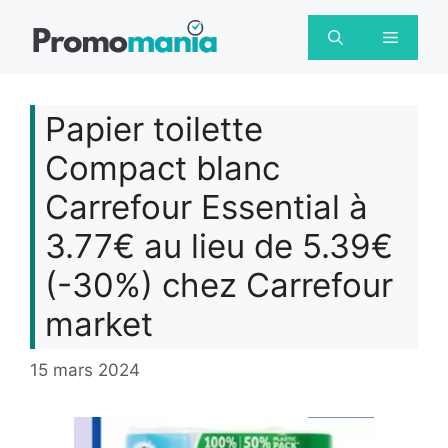
Aller
au
Menu
contenu
Papier toilette
Compact blanc
Carrefour Essential à
3.77€ au lieu de 5.39€
(-30%) chez Carrefour
market
15 mars 2024