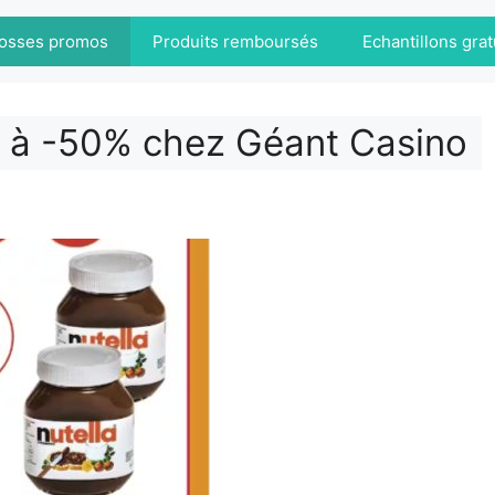
osses promos
Produits remboursés
Echantillons grat
la à -50% chez Géant Casino