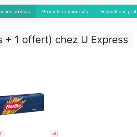
osses promos
Produits remboursés
Echantillons grat
s + 1 offert) chez U Express