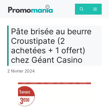
Aller
au
Menu
contenu
Pâte brisée au beurre
Croustipate (2
achetées + 1 offert)
chez Géant Casino
2 février 2024