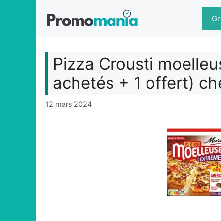
Aller
au
Gr
contenu
Pizza Crousti moelleu
achetés + 1 offert) c
12 mars 2024