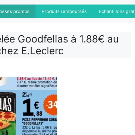
osses promos
Produits remboursés
Echantillons grat
lée Goodfellas à 1.88€ au
chez E.Leclerc