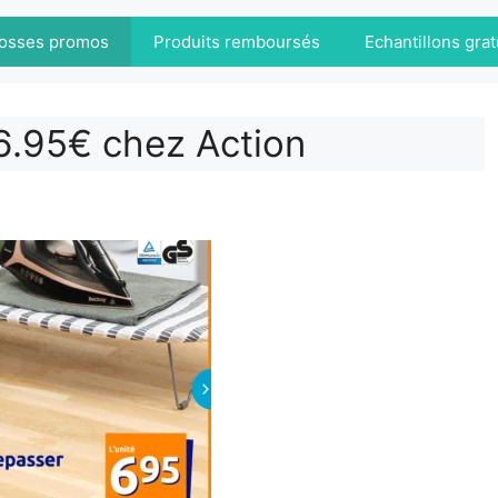
osses promos
Produits remboursés
Echantillons grat
6.95€ chez Action