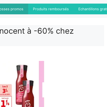
osses promos
Produits remboursés
Echantillons grat
Innocent à -60% chez