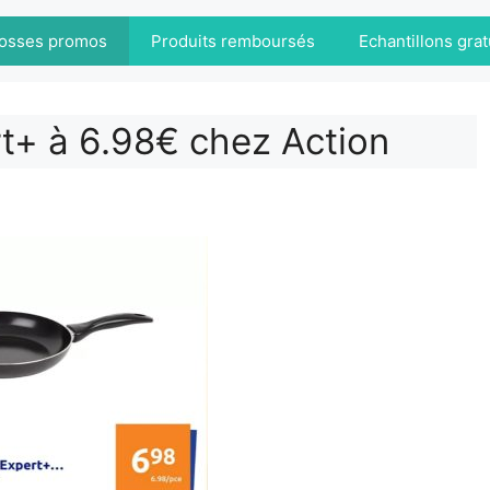
osses promos
Produits remboursés
Echantillons grat
t+ à 6.98€ chez Action