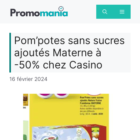
Aller
au
Menu
contenu
Pom’potes sans sucres
ajoutés Materne à
-50% chez Casino
16 février 2024