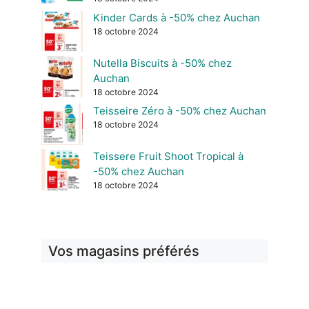
Kinder Cards à -50% chez Auchan
18 octobre 2024
Nutella Biscuits à -50% chez
Auchan
18 octobre 2024
Teisseire Zéro à -50% chez Auchan
18 octobre 2024
Teissere Fruit Shoot Tropical à
-50% chez Auchan
18 octobre 2024
Vos magasins préférés