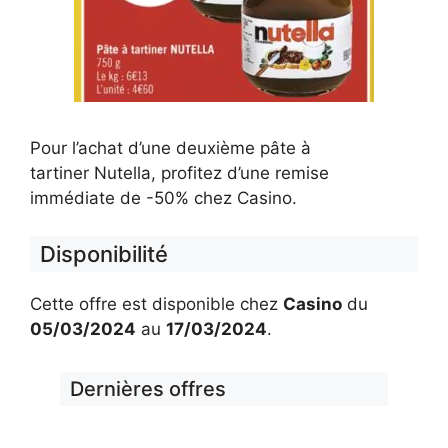
Pour l’achat d’une deuxième pâte à
tartiner Nutella, profitez d’une remise
immédiate de -50% chez Casino.
Disponibilité
Cette offre est disponible chez
Casino
du
05/03/2024
au
17/03/2024
.
Dernières offres