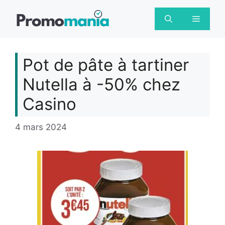
Aller
au
Menu
contenu
Pot de pâte à tartiner
Nutella à -50% chez
Casino
4 mars 2024