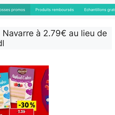
osses promos
Produits remboursés
Echantillons grat
 Navarre à 2.79€ au lieu de
dl