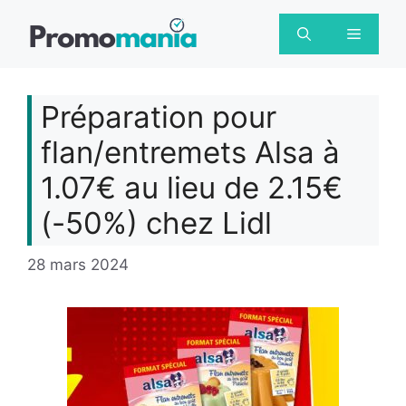
Aller
au
Menu
contenu
Préparation pour
flan/entremets Alsa à
1.07€ au lieu de 2.15€
(-50%) chez Lidl
28 mars 2024