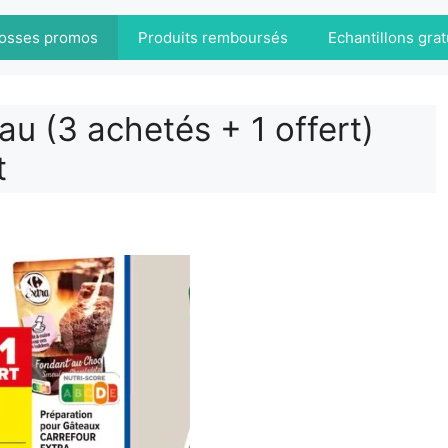
osses promos
Produits remboursés
Echantillons grat
au (3 achetés + 1 offert)
t