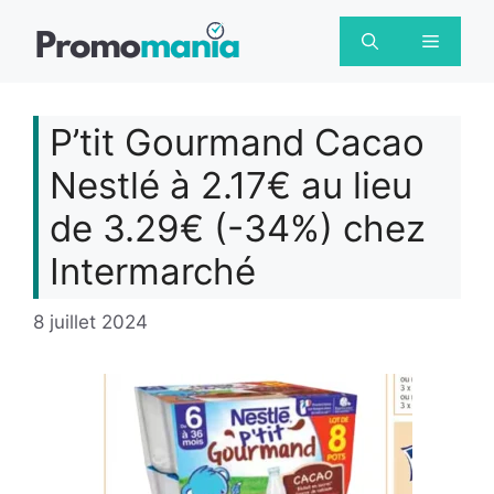
Aller
au
Menu
contenu
P’tit Gourmand Cacao
Nestlé à 2.17€ au lieu
de 3.29€ (-34%) chez
Intermarché
8 juillet 2024