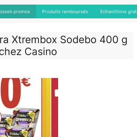
osses promos
Produits remboursés
Echantillons grat
nara Xtrembox Sodebo 400 g
) chez Casino