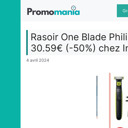
Aller
au
Gr
contenu
Rasoir One Blade Phili
30.59€ (-50%) chez I
4 avril 2024