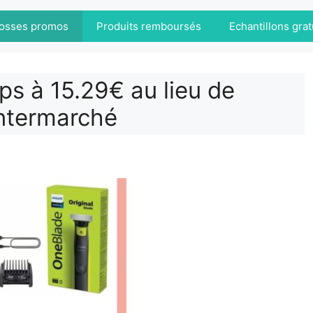
osses promos
Produits remboursés
Echantillons grat
ps à 15.29€ au lieu de
ntermarché